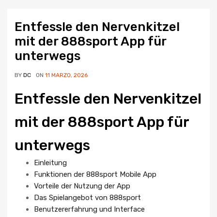
Entfessle den Nervenkitzel
mit der 888sport App für
unterwegs
BY
DC
ON
11 MARZO, 2026
Entfessle den Nervenkitzel
mit der 888sport App für
unterwegs
Einleitung
Funktionen der 888sport Mobile App
Vorteile der Nutzung der App
Das Spielangebot von 888sport
Benutzererfahrung und Interface