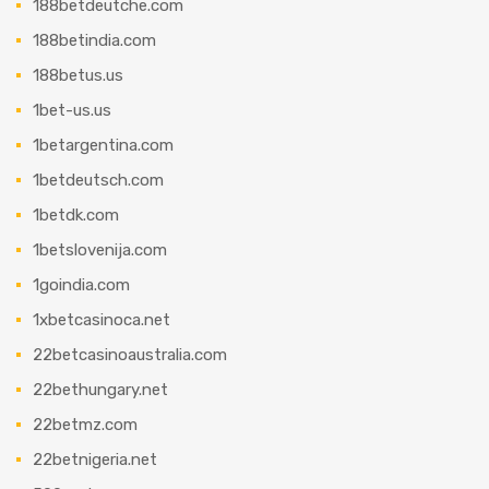
188betdeutche.com
188betindia.com
188betus.us
1bet-us.us
1betargentina.com
1betdeutsch.com
1betdk.com
1betslovenija.com
1goindia.com
1xbetcasinoca.net
22betcasinoaustralia.com
22bethungary.net
22betmz.com
22betnigeria.net