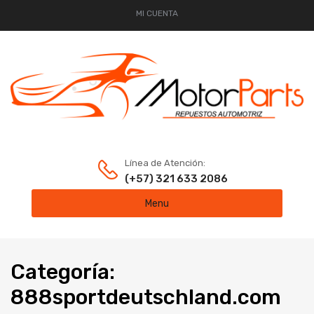
MI CUENTA
Línea de Atención:
(+57) 321 633 2086
Skip
Menu
to
content
Categor
ía:
888sportdeutschland
.com