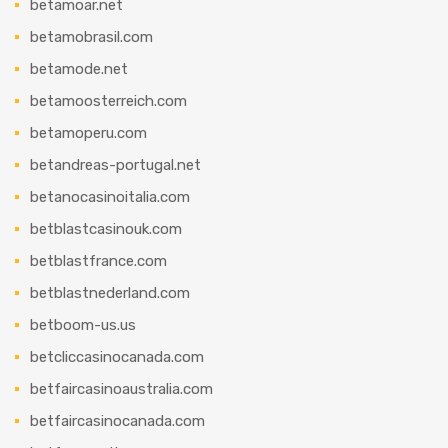
betamoar.net
betamobrasil.com
betamode.net
betamoosterreich.com
betamoperu.com
betandreas-portugal.net
betanocasinoitalia.com
betblastcasinouk.com
betblastfrance.com
betblastnederland.com
betboom-us.us
betcliccasinocanada.com
betfaircasinoaustralia.com
betfaircasinocanada.com