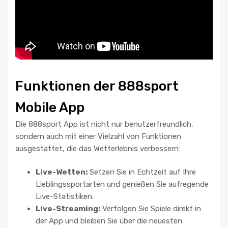
Funktionen der 888sport
Mobile App
Die 888sport App ist nicht nur benutzerfreundlich,
sondern auch mit einer Vielzahl von Funktionen
ausgestattet, die das Wetterlebnis verbessern:
Live-Wetten:
Setzen Sie in Echtzeit auf Ihre
Lieblingssportarten und genießen Sie aufregende
Live-Statistiken.
Live-Streaming:
Verfolgen Sie Spiele direkt in
der App und bleiben Sie über die neuesten