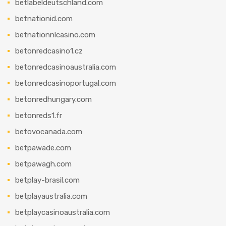
betlabeldeutschland.com
betnationid.com
betnationnlcasino.com
betonredcasino1.cz
betonredcasinoaustralia.com
betonredcasinoportugal.com
betonredhungary.com
betonreds1.fr
betovocanada.com
betpawade.com
betpawagh.com
betplay-brasil.com
betplayaustralia.com
betplaycasinoaustralia.com