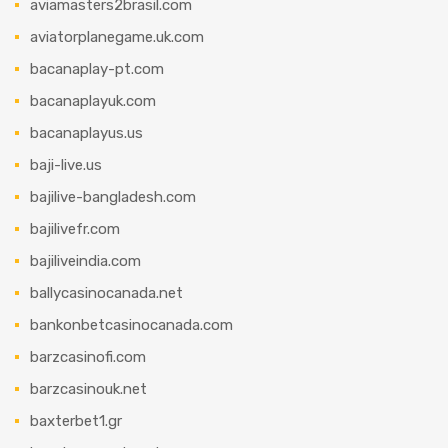
aviamasters2brasil.com
aviatorplanegame.uk.com
bacanaplay-pt.com
bacanaplayuk.com
bacanaplayus.us
baji-live.us
bajilive-bangladesh.com
bajilivefr.com
bajiliveindia.com
ballycasinocanada.net
bankonbetcasinocanada.com
barzcasinofi.com
barzcasinouk.net
baxterbet1.gr