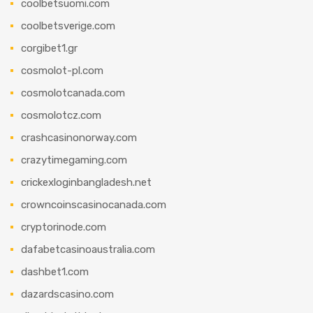
coolbetsuomi.com
coolbetsverige.com
corgibet1.gr
cosmolot-pl.com
cosmolotcanada.com
cosmolotcz.com
crashcasinonorway.com
crazytimegaming.com
crickexloginbangladesh.net
crowncoinscasinocanada.com
cryptorinode.com
dafabetcasinoaustralia.com
dashbet1.com
dazardscasino.com