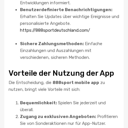
Entwicklungen informiert.
Benutzerdefinierte Benachrichtigungen:
Erhalten Sie Updates über wichtige Ereignisse und
personalisierte Angebote.
https://888sportdeutschland.com/
Sichere Zahlungsmethoden:
Einfache
Einzahlungen und Auszahlungen mit
verschiedenen, sicheren Methoden.
Vorteile der Nutzung der App
Die Entscheidung, die
888sport mobile app
zu
nutzen, bringt viele Vorteile mit sich:
Bequemlichkeit:
Spielen Sie jederzeit und
überall.
Zugang zu exklusiven Angeboten:
Profitieren
Sie von Sonderaktionen nur für App-Nutzer.