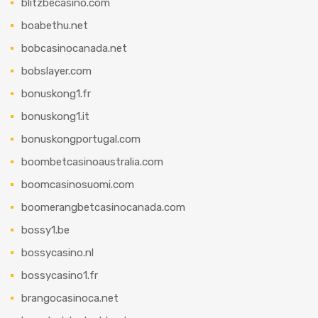
blitzbecasino.com
boabethu.net
bobcasinocanada.net
bobslayer.com
bonuskong1.fr
bonuskong1.it
bonuskongportugal.com
boombetcasinoaustralia.com
boomcasinosuomi.com
boomerangbetcasinocanada.com
bossy1.be
bossycasino.nl
bossycasino1.fr
brangocasinoca.net