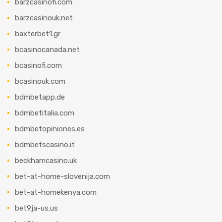
barzcasinofi.com
barzcasinouk.net
baxterbet1.gr
bcasinocanada.net
bcasinofi.com
bcasinouk.com
bdmbetapp.de
bdmbetitalia.com
bdmbetopiniones.es
bdmbetscasino.it
beckhamcasino.uk
bet-at-home-slovenija.com
bet-at-homekenya.com
bet9ja-us.us