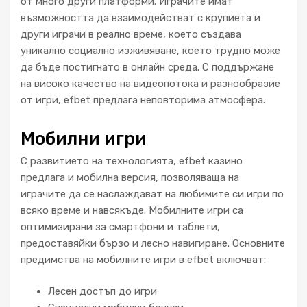
от много други платформи. Играчите имат
възможността да взаимодействат с крупиета и
други играчи в реално време, което създава
уникално социално изживяване, което трудно може
да бъде постигнато в онлайн среда. С поддържане
на високо качество на видеопотока и разнообразие
от игри, efbet предлага неповторима атмосфера.
Мобилни игри
С развитието на технологията, efbet казино
предлага и мобилна версия, позволяваща на
играчите да се наслаждават на любимите си игри по
всяко време и навсякъде. Мобилните игри са
оптимизирани за смартфони и таблети,
предоставяйки бързо и лесно навигиране. Основните
предимства на мобилните игри в efbet включват:
Лесен достъп до игри