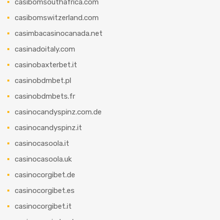
casibomsouthafrica.com
casibomswitzerland.com
casimbacasinocanada.net
casinadoitaly.com
casinobaxterbet.it
casinobdmbet.pl
casinobdmbets.fr
casinocandyspinz.com.de
casinocandyspinz.it
casinocasoola.it
casinocasoola.uk
casinocorgibet.de
casinocorgibet.es
casinocorgibet.it