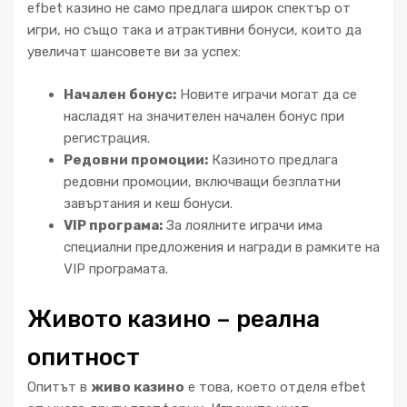
efbet казино не само предлага широк спектър от
игри, но също така и атрактивни бонуси, които да
увеличат шансовете ви за успех:
Начален бонус:
Новите играчи могат да се
насладят на значителен начален бонус при
регистрация.
Редовни промоции:
Казиното предлага
редовни промоции, включващи безплатни
завъртания и кеш бонуси.
VIP програма:
За лоялните играчи има
специални предложения и награди в рамките на
VIP програмата.
Живото казино – реална
опитност
Опитът в
живо казино
е това, което отделя efbet