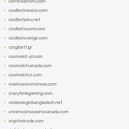
conticazinoro.com
coolbetmexico.com
coolbetperu.net
coolbetsuomi.com
coolbetsverige.com
corgibet1.gr
cosmolot-pl.com
cosmolotcanada.com
cosmolotcz.com
crashcasinonorway.com
crazytimegaming.com
crickexloginbangladesh.net
crowncoinscasinocanada.com
cryptorinode.com