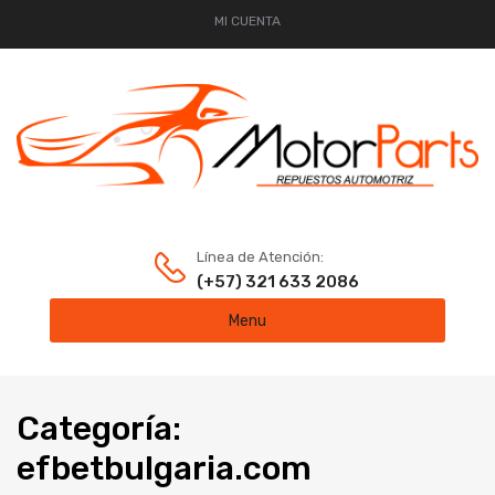
MI CUENTA
Línea de Atención:
(+57) 321 633 2086
Skip
Menu
to
content
Categor
ía:
efbetbulgaria
.com