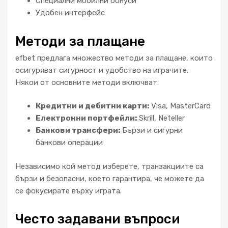
Специални мобилни бонуси
Удобен интерфейс
Методи за плащане
efbet предлага множество методи за плащане, които
осигуряват сигурност и удобство на играчите.
Някои от основните методи включват:
Кредитни и дебитни карти:
Visa, MasterCard
Електронни портфейли:
Skrill, Neteller
Банкови трансфери:
Бързи и сигурни
банкови операции
Независимо кой метод изберете, транзакциите са
бързи и безопасни, което гарантира, че можете да
се фокусирате върху играта.
Често задавани въпроси