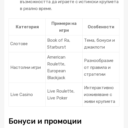
възможността да играете с истински крупиета
в реално време.
Примери на
Категория
Особености
игри
Book of Ra,
Тема, бонуси и
Слотове
Starburst
джакпоти
American
Разнообразие
Roulette,
Настолни игри
от правила и
European
стратегии
Blackjack
Интерактивно
Live Roulette,
Live Casino
изживяване с
Live Poker
живи крупиета
Бонуси и промоции