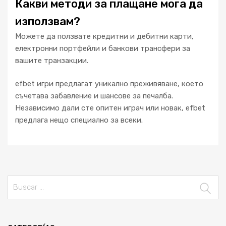
Какви методи за плащане мога да
използвам?
Можете да ползвате кредитни и дебитни карти,
електронни портфейли и банкови трансфери за
вашите транзакции.
efbet игри предлагат уникално преживяване, което
съчетава забавление и шансове за печалба.
Независимо дали сте опитен играч или новак, efbet
предлага нещо специално за всеки.
Buscar: