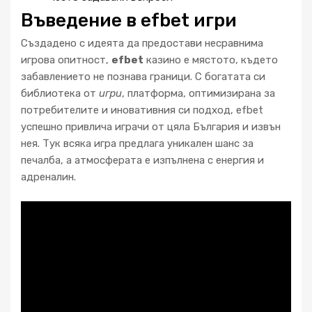
Въведение в efbet игри
Създадено с идеята да предостави несравнима
игрова опитност,
efbet
казино е мястото, където
забавлението не познава граници. С богатата си
библиотека от
игри
, платформа, оптимизирана за
потребителите и иновативния си подход, efbet
успешно привлича играчи от цяла България и извън
нея. Тук всяка игра предлага уникален шанс за
печалба, а атмосферата е изпълнена с енергия и
адреналин.