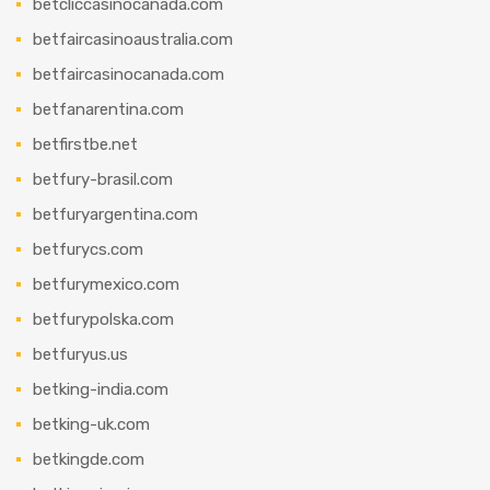
betcliccasinocanada.com
betfaircasinoaustralia.com
betfaircasinocanada.com
betfanarentina.com
betfirstbe.net
betfury-brasil.com
betfuryargentina.com
betfurycs.com
betfurymexico.com
betfurypolska.com
betfuryus.us
betking-india.com
betking-uk.com
betkingde.com