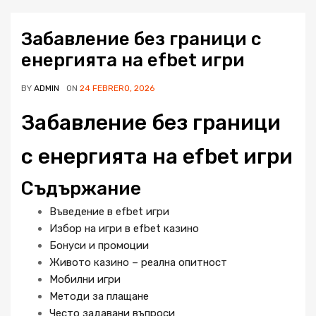
Забавление без граници с
енергията на efbet игри
BY
ADMIN
ON
24 FEBRERO, 2026
Забавление без граници
с енергията на efbet игри
Съдържание
Въведение в efbet игри
Избор на игри в efbet казино
Бонуси и промоции
Живото казино – реална опитност
Мобилни игри
Методи за плащане
Често задавани въпроси