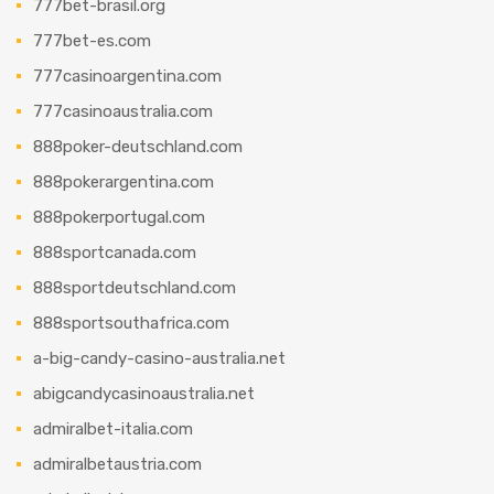
777bet-brasil.org
777bet-es.com
777casinoargentina.com
777casinoaustralia.com
888poker-deutschland.com
888pokerargentina.com
888pokerportugal.com
888sportcanada.com
888sportdeutschland.com
888sportsouthafrica.com
a-big-candy-casino-australia.net
abigcandycasinoaustralia.net
admiralbet-italia.com
admiralbetaustria.com