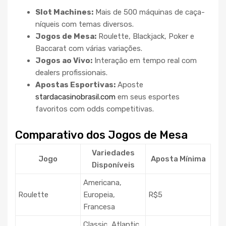
Slot Machines:
Mais de 500 máquinas de caça-
níqueis com temas diversos.
Jogos de Mesa:
Roulette, Blackjack, Poker e
Baccarat com várias variações.
Jogos ao Vivo:
Interação em tempo real com
dealers profissionais.
Apostas Esportivas:
Aposte
stardacasinobrasil.com
em seus esportes
favoritos com odds competitivas.
Comparativo dos Jogos de Mesa
Variedades
Jogo
Aposta Mínima
Disponíveis
Americana,
Roulette
Europeia,
R$5
Francesa
Classic, Atlantic