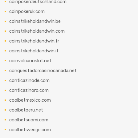
coinpokerdeutschland.com
coinpokeruk.com
coinstrikeholdandwin.be
coinstrikeholdandwin.com
coinstrikeholdandwin.fr
coinstrikeholdandwin.it
coinvolcanoslot.net
conquestadorcasinocanada.net
conticazinode.com
conticazinoro.com
coolbetmexico.com
coolbetperu.net
coolbetsuomi.com
coolbetsverige.com