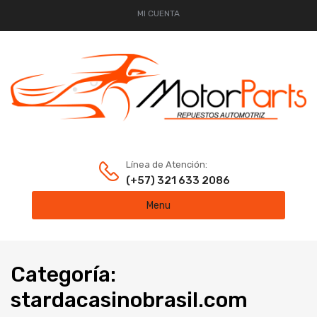
MI CUENTA
Línea de Atención:
(+57) 321 633 2086
Skip
Menu
to
content
Categor
ía:
stardacasinobrasil
.com