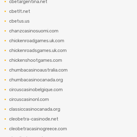
cbetargentina.net
cbetlt.net
cbetus.us
chanzcasinosuomi.com
chickenroadgames.uk.com
chickenroadsgames.uk.com
chickenshootgames.com
chumbacasinoaustralia.com
chumbacasinocanada.org
circuscasinobelgique.com
circuscasinonl.com
classiccasinocanada.org
cleobetra-casinode.net
cleobetracasinogreece.com