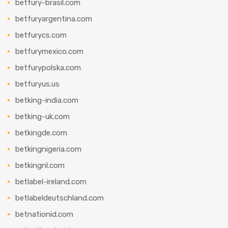
betfury-brasil.com
betfuryargentina.com
betfurycs.com
betfurymexico.com
betfurypolska.com
betfuryus.us
betking-india.com
betking-uk.com
betkingde.com
betkingnigeria.com
betkingnl.com
betlabel-ireland.com
betlabeldeutschland.com
betnationid.com