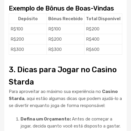
Exemplo de Bônus de Boas-Vindas
Depósito
Bônus Recebido
Total Disponível
R$100
R$100
R$200
R$200
R$200
R$400
R$300
R$300
R$600
3. Dicas para Jogar no Casino
Starda
Para aproveitar ao máximo sua experiência no
Casino
Starda
, aqui estão algumas dicas que podem ajudá-lo a
se divertir enquanto joga de forma responsável:
Defina um Orçamento:
Antes de começar a
jogar, decida quanto você está disposto a gastar.