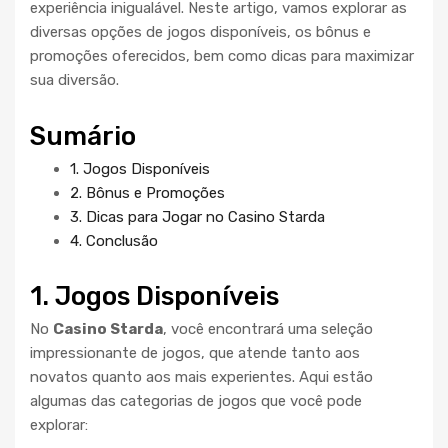
experiência inigualável. Neste artigo, vamos explorar as
diversas opções de jogos disponíveis, os bônus e
promoções oferecidos, bem como dicas para maximizar
sua diversão.
Sumário
1. Jogos Disponíveis
2. Bônus e Promoções
3. Dicas para Jogar no Casino Starda
4. Conclusão
1. Jogos Disponíveis
No
Casino Starda
, você encontrará uma seleção
impressionante de jogos, que atende tanto aos
novatos quanto aos mais experientes. Aqui estão
algumas das categorias de jogos que você pode
explorar: