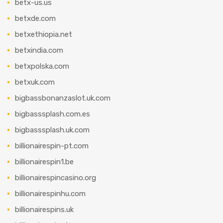
betx-us.us
betxde.com
betxethiopia.net
betxindia.com
betxpolska.com
betxuk.com
bigbassbonanzaslot.uk.com
bigbasssplash.com.es
bigbasssplash.uk.com
billionairespin-pt.com
billionairespin1.be
billionairespincasino.org
billionairespinhu.com
billionairespins.uk