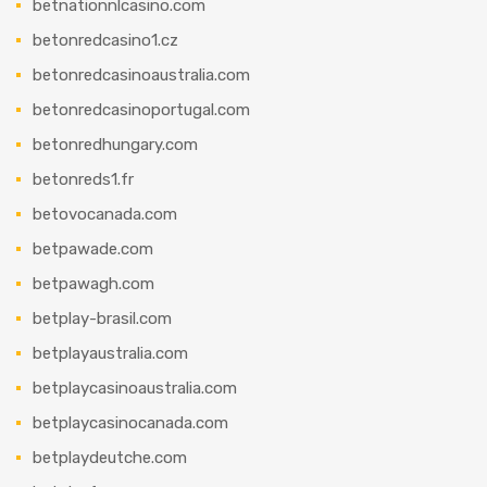
betnationnlcasino.com
betonredcasino1.cz
betonredcasinoaustralia.com
betonredcasinoportugal.com
betonredhungary.com
betonreds1.fr
betovocanada.com
betpawade.com
betpawagh.com
betplay-brasil.com
betplayaustralia.com
betplaycasinoaustralia.com
betplaycasinocanada.com
betplaydeutche.com