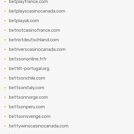
betplayfrance.com
betplayscasinocanada.com
betplayuk.com
betriotcasinofrance.com
betriotdeutschland.com
betriverscasinocanada.com
betssononline.frfr
bettilt-portugal.org
bettsonchile.com
bettsonitaly.com
bettsonnorge.com
bettsonperu.com
bettsonsverige.com
bettywinscasinocanada.com