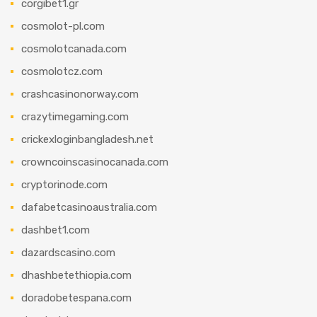
corgibet1.gr
cosmolot-pl.com
cosmolotcanada.com
cosmolotcz.com
crashcasinonorway.com
crazytimegaming.com
crickexloginbangladesh.net
crowncoinscasinocanada.com
cryptorinode.com
dafabetcasinoaustralia.com
dashbet1.com
dazardscasino.com
dhashbetethiopia.com
doradobetespana.com