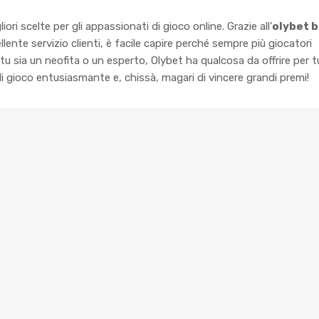
ri scelte per gli appassionati di gioco online. Grazie all’
olybet 
cellente servizio clienti, è facile capire perché sempre più giocatori
tu sia un neofita o un esperto, Olybet ha qualcosa da offrire per tu
di gioco entusiasmante e, chissà, magari di vincere grandi premi!