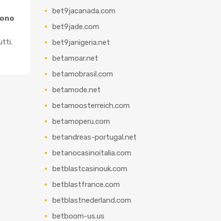
bet9jacanada.com
bono
bet9jade.com
tti.
bet9janigeria.net
betamoar.net
betamobrasil.com
betamode.net
betamoosterreich.com
betamoperu.com
betandreas-portugal.net
betanocasinoitalia.com
betblastcasinouk.com
betblastfrance.com
betblastnederland.com
betboom-us.us