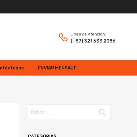
Línea de Atención:
(+57) 321 633 2086
ntáctenos
ENVIAR MENSAJE
Buscar:
CATEGORÍAS