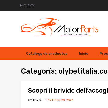
MI CUENTA
Skip
Catálogo de productos
Inicio
Pro
to
content
Categor
ía:
olybetitalia
.c
Scopri il brivido dell’acco
BY
ADMIN
ON
19 FEBRERO, 2026