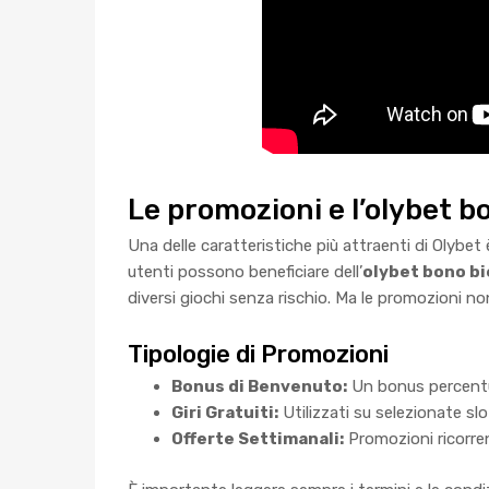
Le promozioni e l’olybet 
Una delle caratteristiche più attraenti di Olybet 
utenti possono beneficiare dell’
olybet bono b
diversi giochi senza rischio. Ma le promozioni no
Tipologie di Promozioni
Bonus di Benvenuto:
Un bonus percentual
Giri Gratuiti:
Utilizzati su selezionate sl
Offerte Settimanali:
Promozioni ricorrent