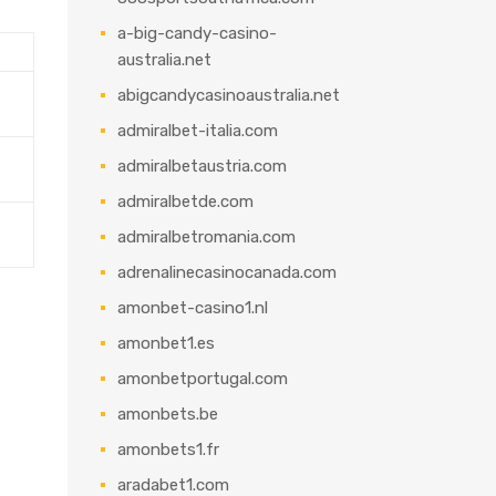
a-big-candy-casino-
australia.net
abigcandycasinoaustralia.net
admiralbet-italia.com
admiralbetaustria.com
admiralbetde.com
admiralbetromania.com
adrenalinecasinocanada.com
amonbet-casino1.nl
amonbet1.es
amonbetportugal.com
amonbets.be
amonbets1.fr
aradabet1.com