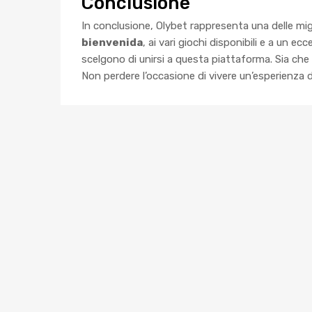
Conclusione
In conclusione, Olybet rappresenta una delle miglio
bienvenida
, ai vari giochi disponibili e a un ec
scelgono di unirsi a questa piattaforma. Sia che 
Non perdere l’occasione di vivere un’esperienza 