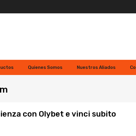
ductos
Quienes Somos
Nuestros Aliados
Co
om
glienza con Olybet e vinci subito