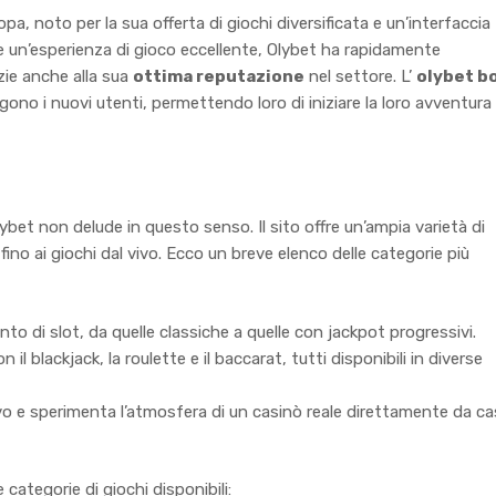
pa, noto per la sua offerta di giochi diversificata e un’interfaccia
ire un’esperienza di gioco eccellente, Olybet ha rapidamente
azie anche alla sua
ottima reputazione
nel settore. L’
olybet b
gono i nuovi utenti, permettendo loro di iniziare la loro avventura
Olybet non delude in questo senso. Il sito offre un’ampia varietà di
 fino ai giochi dal vivo. Ecco un breve elenco delle categorie più
o di slot, da quelle classiche a quelle con jackpot progressivi.
il blackjack, la roulette e il baccarat, tutti disponibili in diverse
vo e sperimenta l’atmosfera di un casinò reale direttamente da c
 categorie di giochi disponibili: