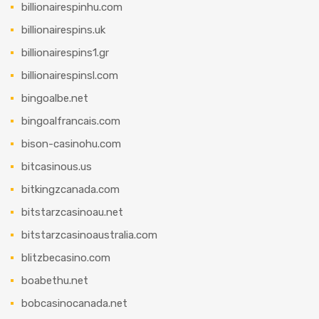
billionairespinhu.com
billionairespins.uk
billionairespins1.gr
billionairespinsl.com
bingoalbe.net
bingoalfrancais.com
bison-casinohu.com
bitcasinous.us
bitkingzcanada.com
bitstarzcasinoau.net
bitstarzcasinoaustralia.com
blitzbecasino.com
boabethu.net
bobcasinocanada.net