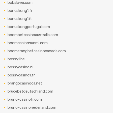
bobslayer.com
bonuskong1.fr
bonuskong1.it
bonuskongportugal.com
boombetcasinoaustralia.com
boomcasinosuomi.com
boomerangbetcasinocanada.com
bossy1.be
bossycasino.nl
bossycasino1.fr
brangocasinoca.net
brucebetdeutschland.com
bruno-casinofr.com
bruno-casinonederland.com