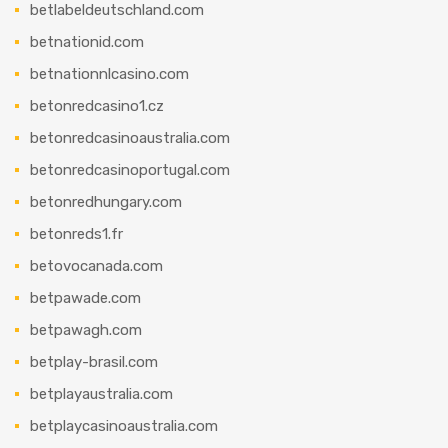
betlabeldeutschland.com
betnationid.com
betnationnlcasino.com
betonredcasino1.cz
betonredcasinoaustralia.com
betonredcasinoportugal.com
betonredhungary.com
betonreds1.fr
betovocanada.com
betpawade.com
betpawagh.com
betplay-brasil.com
betplayaustralia.com
betplaycasinoaustralia.com