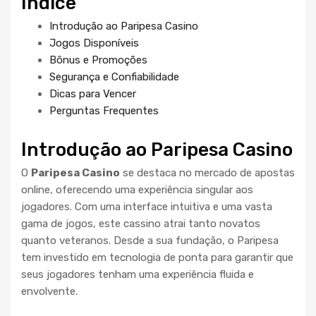
Índice
Introdução ao Paripesa Casino
Jogos Disponíveis
Bônus e Promoções
Segurança e Confiabilidade
Dicas para Vencer
Perguntas Frequentes
Introdução ao Paripesa Casino
O
Paripesa Casino
se destaca no mercado de apostas
online, oferecendo uma experiência singular aos
jogadores. Com uma interface intuitiva e uma vasta
gama de jogos, este cassino atrai tanto novatos
quanto veteranos. Desde a sua fundação, o Paripesa
tem investido em tecnologia de ponta para garantir que
seus jogadores tenham uma experiência fluida e
envolvente.