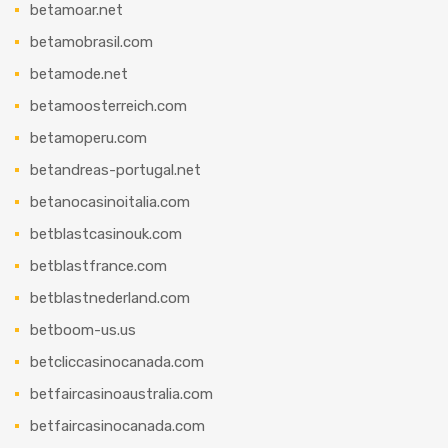
betamoar.net
betamobrasil.com
betamode.net
betamoosterreich.com
betamoperu.com
betandreas-portugal.net
betanocasinoitalia.com
betblastcasinouk.com
betblastfrance.com
betblastnederland.com
betboom-us.us
betcliccasinocanada.com
betfaircasinoaustralia.com
betfaircasinocanada.com