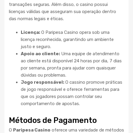
transações seguras. Além disso, o casino possui
licenças válidas que asseguram sua operação dentro
das normas legais e éticas.
Licença:
O Paripesa Casino opera sob uma
licença reconhecida, garantindo um ambiente
justo e seguro.
Apoio ao cliente:
Uma equipe de atendimento
ao cliente está disponível 24 horas por dia, 7 dias
por semana, pronta para ajudar com quaisquer
dúvidas ou problemas.
Jogo responsável:
O cassino promove práticas
de jogo responsável e oferece ferramentas para
que os jogadores possam controlar seu
comportamento de apostas.
Métodos de Pagamento
O
Paripesa Casino
oferece uma variedade de métodos