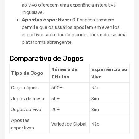
ao vivo oferecem uma experiência interativa
inigualável.
Apostas esportivas:
O Paripesa também
permite que os usuários apostem em eventos
esportivos ao redor do mundo, tornando-se uma
plataforma abrangente.
Comparativo de Jogos
Número de
Experiência ao
Tipo de Jogo
Títulos
Vivo
Caça-níqueis
500+
Não
Jogos de mesa
50+
Sim
Jogos ao vivo
20+
Sim
Apostas
Variedade Global
Não
esportivas