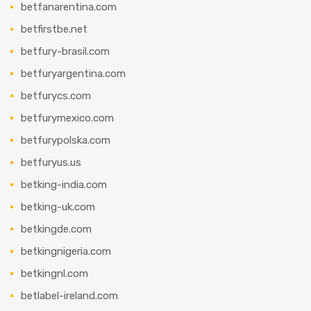
betfanarentina.com
betfirstbe.net
betfury-brasil.com
betfuryargentina.com
betfurycs.com
betfurymexico.com
betfurypolska.com
betfuryus.us
betking-india.com
betking-uk.com
betkingde.com
betkingnigeria.com
betkingnl.com
betlabel-ireland.com