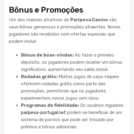
Bônus e Promoções
Um dos maiores atrativos do
Paripesa Casino
são
seus bônus generosos e promoções atraentes. Novos
jogadores são recebidos com ofertas especiais que
podem incluir:
Bônus de boas-vindas:
Ao fazer o primeiro
depósito, os jogadores podem receber um bônus
significativo, aumentando seu saldo inicial.
Rodadas grátis:
Muitos jogos de caça-níqueis
oferecem rodadas grátis como parte das
promoções, permitindo que os jogadores
experimentem novos jogos sem risco.
Programas de fidelidade:
Os usuários regulares
paripesa-portugal.net
podem se beneficiar de um
sistema de pontos que pode ser trocado por
prêmios e bônus adicionais.