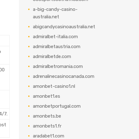
a-big-candy-casino-
australia.net
abigcandycasinoaustralia.net
admiralbet-italia.com
admiralbetaustria.com
o
admiralbetde.com
admiralbetromania.com
00
adrenalinecasinocanada.com
amonbet-casino1.nl
amonbet1.es
amonbetportugal.com
4/7.
amonbets.be
ost
amonbets1.fr
aradabet1.com