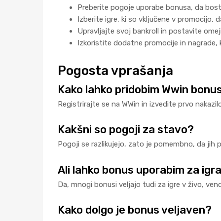
Preberite pogoje uporabe bonusa, da bost
Izberite igre, ki so vključene v promocijo, 
Upravljajte svoj bankroll in postavite omej
Izkoristite dodatne promocije in nagrade, 
Pogosta vprašanja
Kako lahko pridobim Wwin bonu
Registrirajte se na WWin in izvedite prvo nakazil
Kakšni so pogoji za stavo?
Pogoji se razlikujejo, zato je pomembno, da jih
Ali lahko bonus uporabim za igra
Da, mnogi bonusi veljajo tudi za igre v živo, ven
Kako dolgo je bonus veljaven?