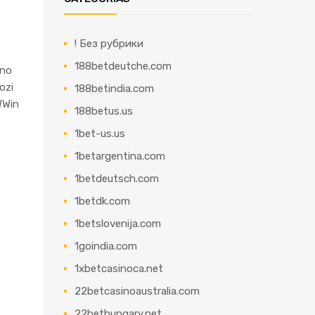
! Без рубрики
188betdeutche.com
tno
ozi
188betindia.com
WWin
188betus.us
1bet-us.us
1betargentina.com
1betdeutsch.com
1betdk.com
1betslovenija.com
1goindia.com
1xbetcasinoca.net
22betcasinoaustralia.com
22bethungary.net