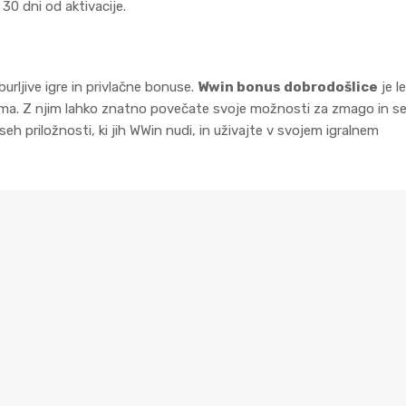
0 dni od aktivacije.
burljive igre in privlačne bonuse.
Wwin bonus dobrodošlice
je l
orma. Z njim lahko znatno povečate svoje možnosti za zmago in s
seh priložnosti, ki jih WWin nudi, in uživajte v svojem igralnem