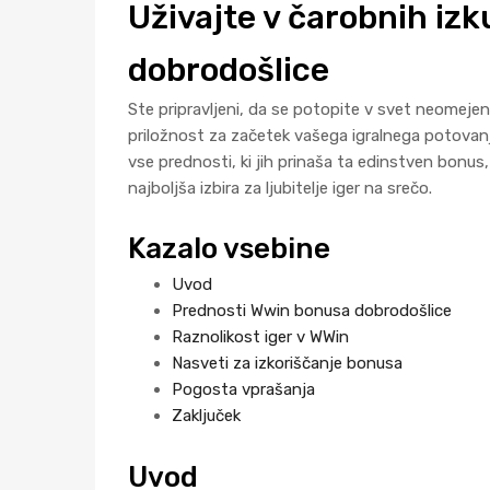
Uživajte v čarobnih i
dobrodošlice
Ste pripravljeni, da se potopite v svet neomeje
priložnost za začetek vašega igralnega potovan
vse prednosti, ki jih prinaša ta edinstven bonus
najboljša izbira za ljubitelje iger na srečo.
Kazalo vsebine
Uvod
Prednosti Wwin bonusa dobrodošlice
Raznolikost iger v WWin
Nasveti za izkoriščanje bonusa
Pogosta vprašanja
Zaključek
Uvod