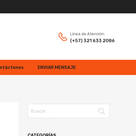
Línea de Atención:
(+57) 321 633 2086
ntáctenos
ENVIAR MENSAJE
Buscar:
CATEGORÍAS