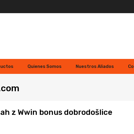
ductos
Quienes Somos
Nuestros Aliados
Co
.com
dah z Wwin bonus dobrodošlice