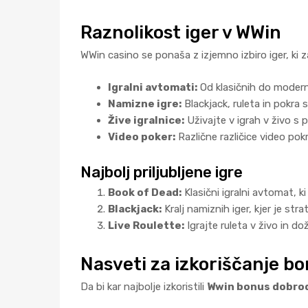
Raznolikost iger v WWin
WWin casino se ponaša z izjemno izbiro iger, ki zad
Igralni avtomati:
Od klasičnih do moderni
Namizne igre:
Blackjack, ruleta in pokra 
Žive igralnice:
Uživajte v igrah v živo s p
Video poker:
Različne različice video pok
Najbolj priljubljene igre
Book of Dead:
Klasični igralni avtomat,
Blackjack:
Kralj namiznih iger, kjer je stra
Live Roulette:
Igrajte ruleta v živo in dož
Nasveti za izkoriščanje b
Da bi kar najbolje izkoristili
Wwin bonus dobro