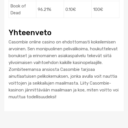
Book of
96.21%
0.10€
100€
Dead
Yhteenveto
Casombie online casino on ehdottomasti kokeilemisen
arvoinen. Sen monipuolinen pelivalikoima, houkuttelevat
bonukset ja erinomainen asiakaspalvelu tekevät siitä
ylivoimaisen vaihtoehdon kaikille kasinopelaajille.
Zombiteemansa ansiosta Casombie tarjoaa
ainutlaatuisen pelikokemuksen, jonka avulla voit nauttia
voittojen ja seikkailujen maailmasta. Liity Casombie-
kasinon jännittävään maailmaan ja koe, miten voitto voi
muuttua todellisuudeksi!