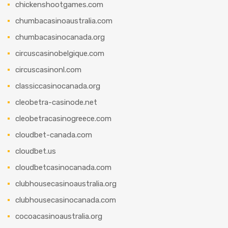
chickenshootgames.com
chumbacasinoaustralia.com
chumbacasinocanada.org
circuscasinobelgique.com
circuscasinonl.com
classiccasinocanada.org
cleobetra-casinode.net
cleobetracasinogreece.com
cloudbet-canada.com
cloudbet.us
cloudbetcasinocanada.com
clubhousecasinoaustralia.org
clubhousecasinocanada.com
cocoacasinoaustralia.org