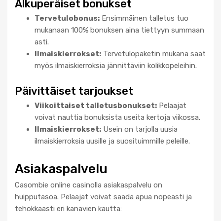
Alkuperäiset bonukset
Tervetulobonus:
Ensimmäinen talletus tuo
mukanaan 100% bonuksen aina tiettyyn summaan
asti.
Ilmaiskierrokset:
Tervetulopaketin mukana saat
myös ilmaiskierroksia jännittäviin kolikkopeleihin.
Päivittäiset tarjoukset
Viikoittaiset talletusbonukset:
Pelaajat
voivat nauttia bonuksista useita kertoja viikossa.
Ilmaiskierrokset:
Usein on tarjolla uusia
ilmaiskierroksia uusille ja suosituimmille peleille.
Asiakaspalvelu
Casombie online casinolla asiakaspalvelu on
huipputasoa. Pelaajat voivat saada apua nopeasti ja
tehokkaasti eri kanavien kautta: