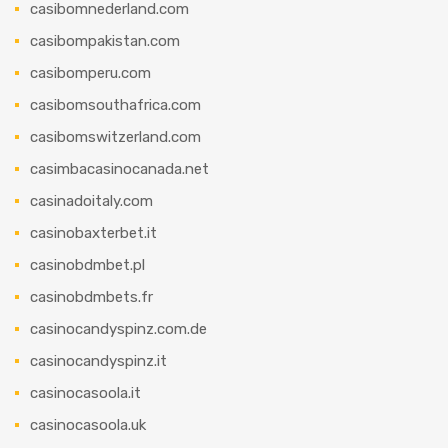
casibomnederland.com
casibompakistan.com
casibomperu.com
casibomsouthafrica.com
casibomswitzerland.com
casimbacasinocanada.net
casinadoitaly.com
casinobaxterbet.it
casinobdmbet.pl
casinobdmbets.fr
casinocandyspinz.com.de
casinocandyspinz.it
casinocasoola.it
casinocasoola.uk