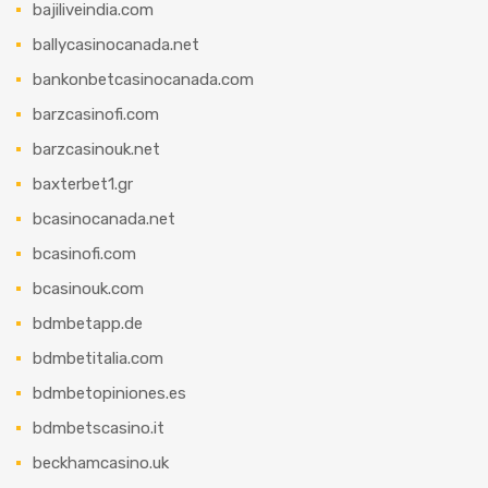
bajiliveindia.com
ballycasinocanada.net
bankonbetcasinocanada.com
barzcasinofi.com
barzcasinouk.net
baxterbet1.gr
bcasinocanada.net
bcasinofi.com
bcasinouk.com
bdmbetapp.de
bdmbetitalia.com
bdmbetopiniones.es
bdmbetscasino.it
beckhamcasino.uk