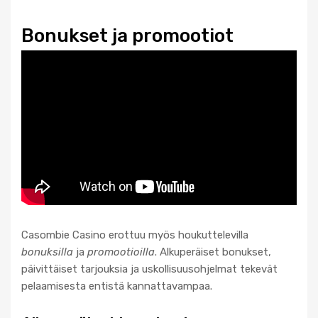
Bonukset ja promootiot
Casombie Casino erottuu myös houkuttelevilla
bonuksilla
ja
promootioilla
. Alkuperäiset bonukset,
päivittäiset tarjouksia ja uskollisuusohjelmat tekevät
pelaamisesta entistä kannattavampaa.