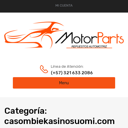
MI CUENTA
Línea de Atención:
(+57) 321 633 2086
Skip
Menu
to
content
Categor
ía:
casombiekasinosuomi
.com