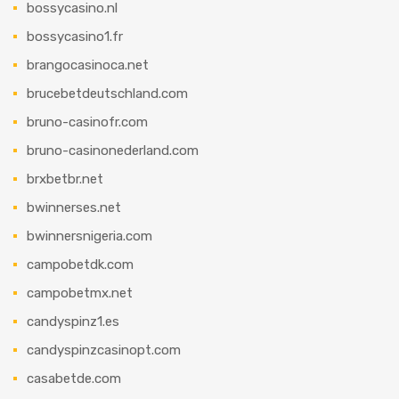
bossycasino.nl
bossycasino1.fr
brangocasinoca.net
brucebetdeutschland.com
bruno-casinofr.com
bruno-casinonederland.com
brxbetbr.net
bwinnerses.net
bwinnersnigeria.com
campobetdk.com
campobetmx.net
candyspinz1.es
candyspinzcasinopt.com
casabetde.com