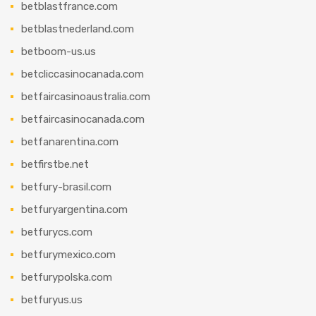
betblastfrance.com
betblastnederland.com
betboom-us.us
betcliccasinocanada.com
betfaircasinoaustralia.com
betfaircasinocanada.com
betfanarentina.com
betfirstbe.net
betfury-brasil.com
betfuryargentina.com
betfurycs.com
betfurymexico.com
betfurypolska.com
betfuryus.us