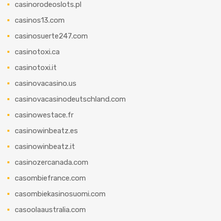
casinorodeoslots.pl
casinos13.com
casinosuerte247.com
casinotoxi.ca
casinotoxi.it
casinovacasino.us
casinovacasinodeutschland.com
casinowestace.fr
casinowinbeatz.es
casinowinbeatz.it
casinozercanada.com
casombiefrance.com
casombiekasinosuomi.com
casoolaaustralia.com