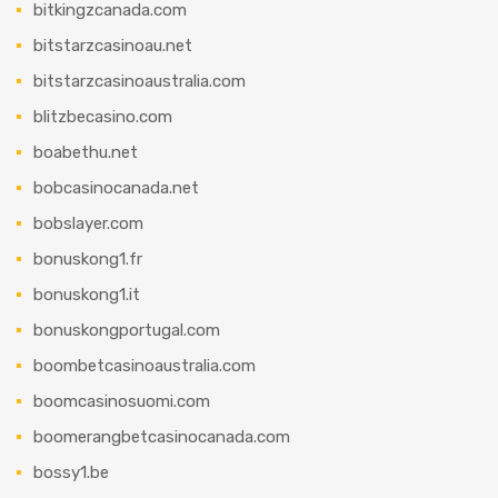
bitkingzcanada.com
bitstarzcasinoau.net
bitstarzcasinoaustralia.com
blitzbecasino.com
boabethu.net
bobcasinocanada.net
bobslayer.com
bonuskong1.fr
bonuskong1.it
bonuskongportugal.com
boombetcasinoaustralia.com
boomcasinosuomi.com
boomerangbetcasinocanada.com
bossy1.be