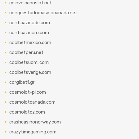
coinvolcanoslot.net
conquestadorcasinocanada.net
conticazinode.com
conticazinoro.com
coolbetmexico.com
coolbetperu.net
coolbetsuomi.com
coolbetsverige.com
corgibet1.gr
cosmolot-pl.com
cosmolotcanada.com
cosmolotcz.com
crashcasinonorway.com
crazytimegaming.com