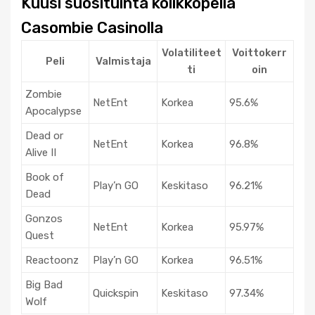
Kuusi suosituinta kolikkopeliä
Casombie Casinolla
Volatiliteet
Voittokerr
Peli
Valmistaja
ti
oin
Zombie
NetEnt
Korkea
95.6%
Apocalypse
Dead or
NetEnt
Korkea
96.8%
Alive II
Book of
Play’n GO
Keskitaso
96.21%
Dead
Gonzos
NetEnt
Korkea
95.97%
Quest
Reactoonz
Play’n GO
Korkea
96.51%
Big Bad
Quickspin
Keskitaso
97.34%
Wolf