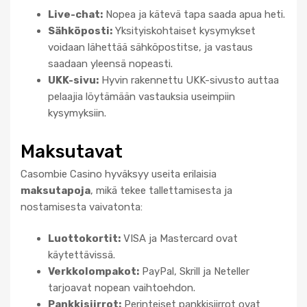
Live-chat:
Nopea ja kätevä tapa saada apua heti.
Sähköposti:
Yksityiskohtaiset kysymykset
voidaan lähettää sähköpostitse, ja vastaus
saadaan yleensä nopeasti.
UKK-sivu:
Hyvin rakennettu UKK-sivusto auttaa
pelaajia löytämään vastauksia useimpiin
kysymyksiin.
Maksutavat
Casombie Casino hyväksyy useita erilaisia
maksutapoja
, mikä tekee tallettamisesta ja
nostamisesta vaivatonta:
Luottokortit:
VISA ja Mastercard ovat
käytettävissä.
Verkkolompakot:
PayPal, Skrill ja Neteller
tarjoavat nopean vaihtoehdon.
Pankkisiirrot:
Perinteiset pankkisiirrot ovat