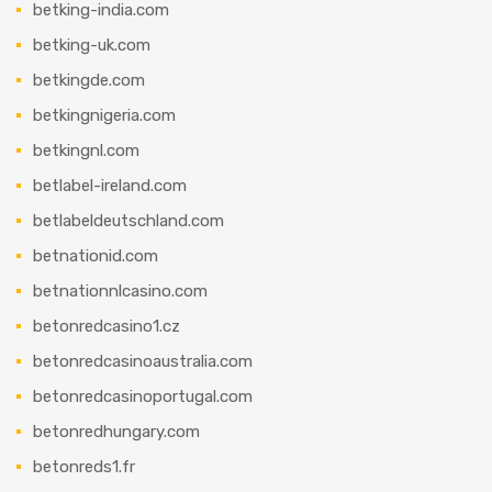
betking-india.com
betking-uk.com
betkingde.com
betkingnigeria.com
betkingnl.com
betlabel-ireland.com
betlabeldeutschland.com
betnationid.com
betnationnlcasino.com
betonredcasino1.cz
betonredcasinoaustralia.com
betonredcasinoportugal.com
betonredhungary.com
betonreds1.fr