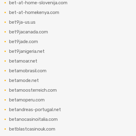
bet-at-home-slovenija.com
bet-at-homekenya.com
bet9ja-us.us
bet9jacanada.com
bet9jade.com
bet9janigeria.net
betamoar.net
betamobrasil.com
betamode.net
betamoosterreich.com
betamoperu.com
betandreas-portugal.net
betanocasinoitalia.com
betblastcasinouk.com