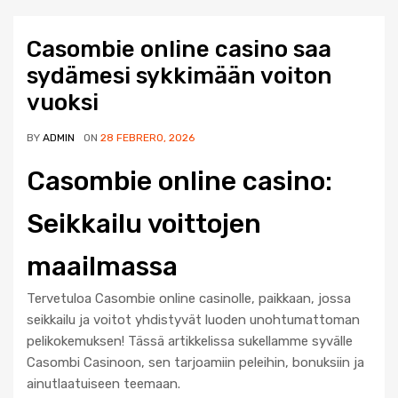
Casombie online casino saa
sydämesi sykkimään voiton
vuoksi
BY
ADMIN
ON
28 FEBRERO, 2026
Casombie online casino:
Seikkailu voittojen
maailmassa
Tervetuloa Casombie online casinolle, paikkaan, jossa
seikkailu ja voitot yhdistyvät luoden unohtumattoman
pelikokemuksen! Tässä artikkelissa sukellamme syvälle
Casombi Casinoon, sen tarjoamiin peleihin, bonuksiin ja
ainutlaatuiseen teemaan.