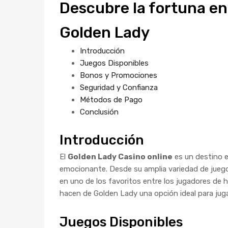
Descubre la fortuna en 
Golden Lady
Introducción
Juegos Disponibles
Bonos y Promociones
Seguridad y Confianza
Métodos de Pago
Conclusión
Introducción
El
Golden Lady Casino online
es un destino e
emocionante. Desde su amplia variedad de juego
en uno de los favoritos entre los jugadores de 
hacen de Golden Lady una opción ideal para juga
Juegos Disponibles