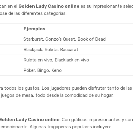
can en el
Golden Lady Casino online
es su impresionante sele
ose de las diferentes categorías:
Ejemplos
Starburst, Gonzo’s Quest, Book of Dead
Blackjack, Ruleta, Baccarat
Ruleta en vivo, Blackjack en vivo
Póker, Bingo, Keno
ra todos los gustos. Los jugadores pueden disfrutar tanto de las
 juegos de mesa, todo desde la comodidad de su hogar.
Golden Lady Casino online
. Con gráficos impresionantes y so
 emocionante. Algunas tragaperras populares incluyen: