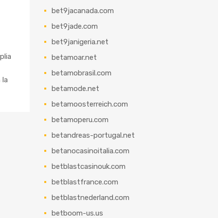
bet9jacanada.com
bet9jade.com
bet9janigeria.net
plia
betamoar.net
betamobrasil.com
 la
betamode.net
betamoosterreich.com
betamoperu.com
betandreas-portugal.net
betanocasinoitalia.com
betblastcasinouk.com
betblastfrance.com
betblastnederland.com
betboom-us.us