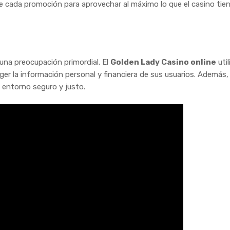
e cada promoción para aprovechar al máximo lo que el casino tie
 una preocupación primordial. El
Golden Lady Casino online
util
er la información personal y financiera de sus usuarios. Además,
 entorno seguro y justo.