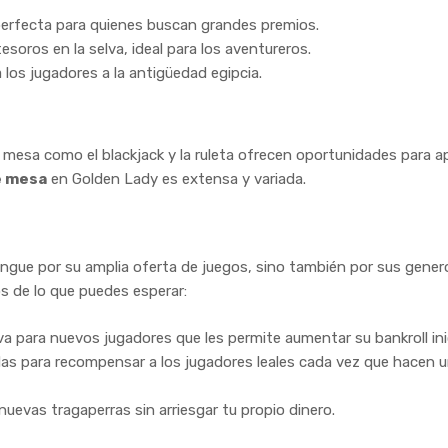
 perfecta para quienes buscan grandes premios.
tesoros en la selva, ideal para los aventureros.
 los jugadores a la antigüedad egipcia.
 mesa como el blackjack y la ruleta ofrecen oportunidades para ap
e mesa
en Golden Lady es extensa y variada.
ingue por su amplia oferta de juegos, sino también por sus gene
 de lo que puedes esperar:
va para nuevos jugadores que les permite aumentar su bankroll inic
as para recompensar a los jugadores leales cada vez que hacen 
nuevas tragaperras sin arriesgar tu propio dinero.