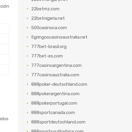
cción
22betmz.com
22betnigeria.net
500casinoca.com
5gringoscasinoaustralia.net
777bet-brasil.org
777bet-es.com
777casinoargentina.com
777casinoaustralia.com
888poker-deutschland.com
888pokerargentina.com
888pokerportugal.com
888sportcanada.com
nidos
888sportdeutschland.com
888sportsouthafrica.com