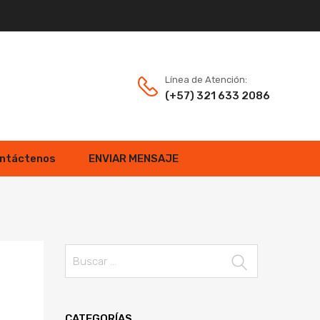
Línea de Atención:
(+57) 321 633 2086
ntáctenos
ENVIAR MENSAJE
Buscar:
CATEGORÍAS