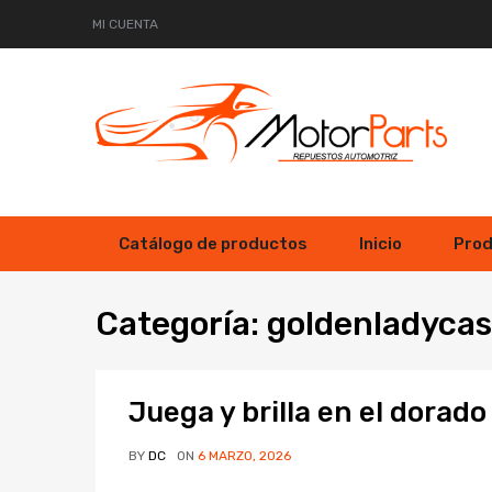
MI CUENTA
Skip
Catálogo de productos
Inicio
Pro
to
content
Categor
ía:
goldenladycas
Juega y brilla en el dorad
BY
DC
ON
6 MARZO, 2026