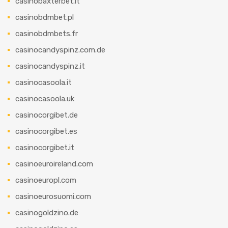
casinobaxterbet.it
casinobdmbet.pl
casinobdmbets.fr
casinocandyspinz.com.de
casinocandyspinz.it
casinocasoola.it
casinocasoola.uk
casinocorgibet.de
casinocorgibet.es
casinocorgibet.it
casinoeuroireland.com
casinoeuropl.com
casinoeurosuomi.com
casinogoldzino.de