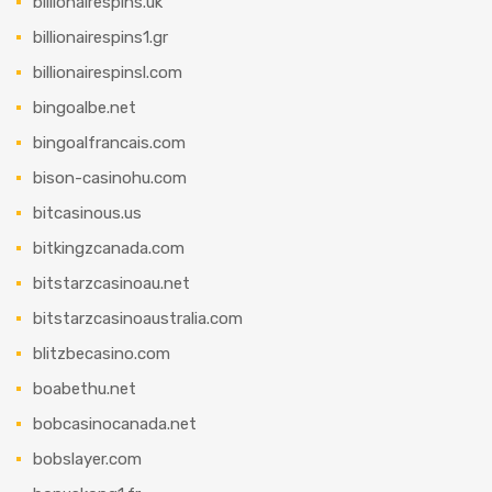
billionairespins.uk
billionairespins1.gr
billionairespinsl.com
bingoalbe.net
bingoalfrancais.com
bison-casinohu.com
bitcasinous.us
bitkingzcanada.com
bitstarzcasinoau.net
bitstarzcasinoaustralia.com
blitzbecasino.com
boabethu.net
bobcasinocanada.net
bobslayer.com