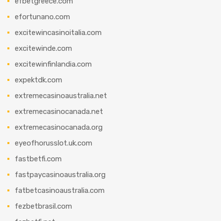
efbetgreece.com
efortunano.com
excitewincasinoitalia.com
excitewinde.com
excitewinfinlandia.com
expektdk.com
extremecasinoaustralia.net
extremecasinocanada.net
extremecasinocanada.org
eyeofhorusslot.uk.com
fastbetfi.com
fastpaycasinoaustralia.org
fatbetcasinoaustralia.com
fezbetbrasil.com