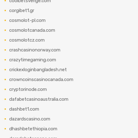
coolbetsverige.com
corgibet1.gr
cosmolot-pl.com
cosmolotcanada.com
cosmolotcz.com
crashcasinonorway.com
crazytimegaming.com
crickexloginbangladesh.net
crowncoinscasinocanada.com
cryptorinode.com
dafabetcasinoaustralia.com
dashbet1.com
dazardscasino.com
dhashbetethiopia.com