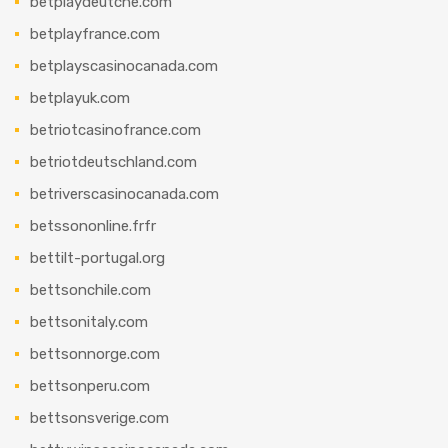
betplaydeutche.com
betplayfrance.com
betplayscasinocanada.com
betplayuk.com
betriotcasinofrance.com
betriotdeutschland.com
betriverscasinocanada.com
betssononline.frfr
bettilt-portugal.org
bettsonchile.com
bettsonitaly.com
bettsonnorge.com
bettsonperu.com
bettsonsverige.com