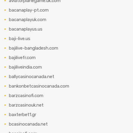
aviatorplanegame.uk.com
bacanaplay-pt.com
bacanaplayuk.com
bacanaplayus.us
baji-live.us
bajilive-bangladesh.com
bajilivefr.com
bajiliveindia.com
ballycasinocanada.net
bankonbetcasinocanada.com
barzcasinofi.com
barzcasinouk.net
baxterbet1.gr
bcasinocanada.net