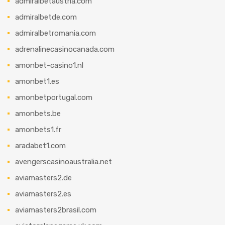
admiralbetaustria.com
admiralbetde.com
admiralbetromania.com
adrenalinecasinocanada.com
amonbet-casino1.nl
amonbet1.es
amonbetportugal.com
amonbets.be
amonbets1.fr
aradabet1.com
avengerscasinoaustralia.net
aviamasters2.de
aviamasters2.es
aviamasters2brasil.com