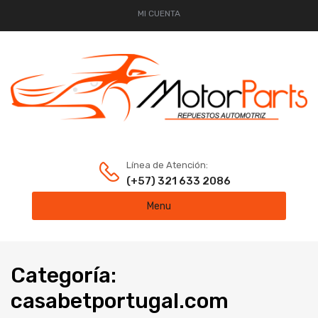
MI CUENTA
Línea de Atención:
(+57) 321 633 2086
Skip
Menu
to
content
Categor
ía:
casabetportugal
.com