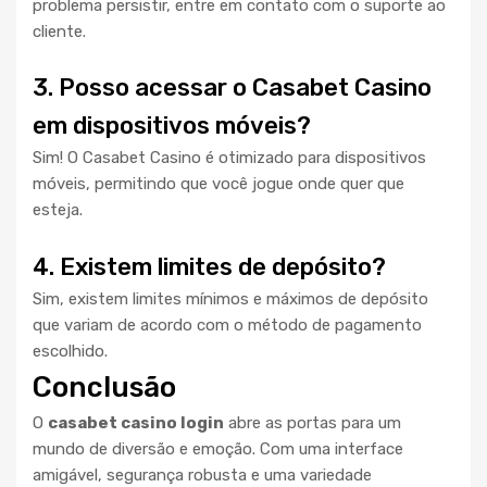
problema persistir, entre em contato com o suporte ao
cliente.
3. Posso acessar o Casabet Casino
em dispositivos móveis?
Sim! O Casabet Casino é otimizado para dispositivos
móveis, permitindo que você jogue onde quer que
esteja.
4. Existem limites de depósito?
Sim, existem limites mínimos e máximos de depósito
que variam de acordo com o método de pagamento
escolhido.
Conclusão
O
casabet casino login
abre as portas para um
mundo de diversão e emoção. Com uma interface
amigável, segurança robusta e uma variedade