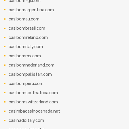
casibom-gr.com
casibomargentina.com
casibomau.com
casibombrasil.com
casibomireland.com
casibomitaly.com
casibommx.com
casibomnederland.com
casibompakistan.com
casibomperu.com
casibomsouthafrica.com
casibomswitzerland.com
casimbacasinocanada.net
casinadoitaly.com