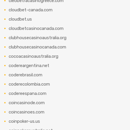
cleobetracasinogreece.com
cloudbet-canada.com
cloudbet.us
cloudbetcasinocanada.com
clubhousecasinoaustralia.org
clubhousecasinocanada.com
cocoacasinoaustralia.org
codereargentina.net
coderebrasil.com
coderecolombia.com
codereespana.com
coincasinode.com
coincasinoes.com
coinpoker-us.us