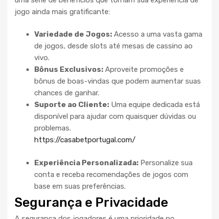
jogo ainda mais gratificante:
Variedade de Jogos:
Acesso a uma vasta gama
de jogos, desde slots até mesas de cassino ao
vivo.
Bônus Exclusivos:
Aproveite promoções e
bônus de boas-vindas que podem aumentar suas
chances de ganhar.
Suporte ao Cliente:
Uma equipe dedicada está
disponível para ajudar com quaisquer dúvidas ou
problemas.
https://casabetportugal.com/
Experiência Personalizada:
Personalize sua
conta e receba recomendações de jogos com
base em suas preferências.
Segurança e Privacidade
A segurança dos jogadores é uma prioridade no