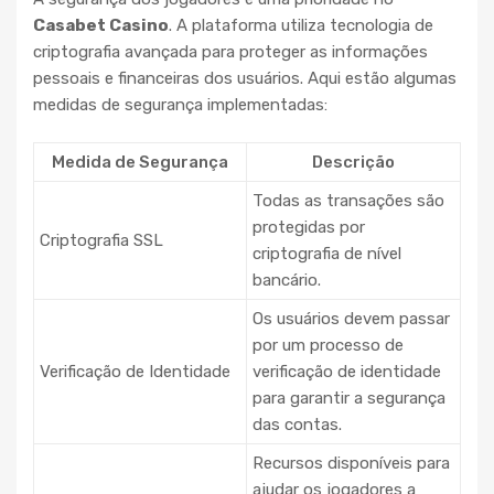
Casabet Casino
. A plataforma utiliza tecnologia de
criptografia avançada para proteger as informações
pessoais e financeiras dos usuários. Aqui estão algumas
medidas de segurança implementadas:
Medida de Segurança
Descrição
Todas as transações são
protegidas por
Criptografia SSL
criptografia de nível
bancário.
Os usuários devem passar
por um processo de
Verificação de Identidade
verificação de identidade
para garantir a segurança
das contas.
Recursos disponíveis para
ajudar os jogadores a