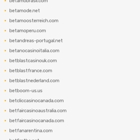
betamobrasil.com
betamode.net
betamoosterreich.com
betamoperu.com
betandreas-portugal.net
betanocasinoitalia.com
betblastcasinouk.com
betblastfrance.com
betblastnederland.com
betboom-us.us
betcliccasinocanada.com
betfaircasinoaustralia.com
betfaircasinocanada.com
betfanarentina.com