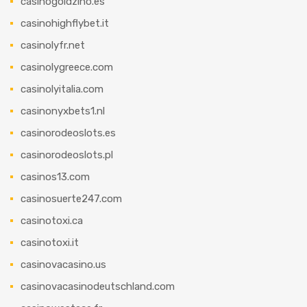
casinogoldzino.es
casinohighflybet.it
casinolyfr.net
casinolygreece.com
casinolyitalia.com
casinonyxbets1.nl
casinorodeoslots.es
casinorodeoslots.pl
casinos13.com
casinosuerte247.com
casinotoxi.ca
casinotoxi.it
casinovacasino.us
casinovacasinodeutschland.com