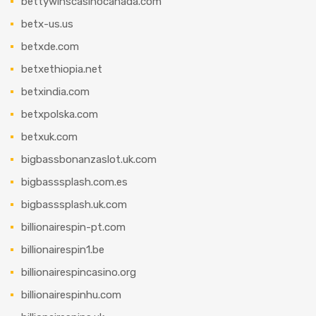
bettywinscasinocanada.com
betx-us.us
betxde.com
betxethiopia.net
betxindia.com
betxpolska.com
betxuk.com
bigbassbonanzaslot.uk.com
bigbasssplash.com.es
bigbasssplash.uk.com
billionairespin-pt.com
billionairespin1.be
billionairespincasino.org
billionairespinhu.com