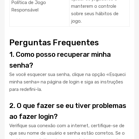
Política de Jogo
manterem o controle
Responsável
sobre seus hábitos de
jogo.
Perguntas Frequentes
1. Como posso recuperar minha
senha?
Se você esquecer sua senha, clique na opção «Esqueci
minha senha» na página de login e siga as instruções
para redefini-la.
2. O que fazer se eu tiver problemas
ao fazer login?
Verifique sua conexão com a internet, certifique-se de
que seu nome de usuário e senha estão corretos. Se o